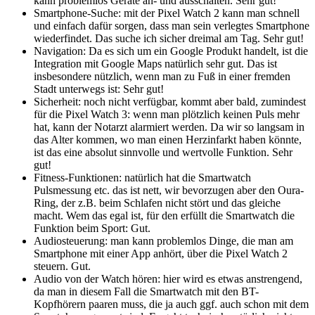
kann problemlos Geräte an- und ausschalten. Sehr gut!
Smartphone-Suche: mit der Pixel Watch 2 kann man schnell
und einfach dafür sorgen, dass man sein verlegtes Smartphone
wiederfindet. Das suche ich sicher dreimal am Tag. Sehr gut!
Navigation: Da es sich um ein Google Produkt handelt, ist die
Integration mit Google Maps natürlich sehr gut. Das ist
insbesondere nützlich, wenn man zu Fuß in einer fremden
Stadt unterwegs ist: Sehr gut!
Sicherheit: noch nicht verfügbar, kommt aber bald, zumindest
für die Pixel Watch 3: wenn man plötzlich keinen Puls mehr
hat, kann der Notarzt alarmiert werden. Da wir so langsam in
das Alter kommen, wo man einen Herzinfarkt haben könnte,
ist das eine absolut sinnvolle und wertvolle Funktion. Sehr
gut!
Fitness-Funktionen: natürlich hat die Smartwatch
Pulsmessung etc. das ist nett, wir bevorzugen aber den Oura-
Ring, der z.B. beim Schlafen nicht stört und das gleiche
macht. Wem das egal ist, für den erfüllt die Smartwatch die
Funktion beim Sport: Gut.
Audiosteuerung: man kann problemlos Dinge, die man am
Smartphone mit einer App anhört, über die Pixel Watch 2
steuern. Gut.
Audio von der Watch hören: hier wird es etwas anstrengend,
da man in diesem Fall die Smartwatch mit den BT-
Kopfhörern paaren muss, die ja auch ggf. auch schon mit dem