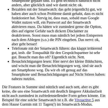
Smartphone gepaart sind. Es geht technisch natürlich nicht
anders, aber glücklich sind wir damit nicht: ok.
Bezahlen mit der Smartwatch: das geht (eigentlich) gut, wir
haben aber auch schon Probleme damit gehabt, dass es nicht
funktioniert hat. Nervig ist, dass man, sobald man Google
Wallet nutzen will, ein Passwort auf der Smartwatch
aktivieren muss. Da hätten wir zumindest gerne die Option,
dies auf eigene Gefahr nach dickem Disclaimer zu
deaktivieren. Sonst muss man nämlich bei jedem Entsperren
nach dem Ablegen (s.o.) die PIN eingeben. Das nervt: ok,
aber geht besser!
Telefonate mit der Smartwatch führen: das klappt irritierend
gut, insb. die Tonqualität für den Gesprächspartner ist sehr
gut. Braucht man das oft? Eigentlich nicht. Nett.
Benachrichtigungen lesen: Hier nervt der kleine Bildschirm,
und wischt man die Benachrichtigungen weg, sind sie auch
am Smartphone weg. Da wir eh oft genug auf das
Smartphone und Benachrichtigungen auf Nicht Stören haben:
nahezu nutzlos.
Die Features in Summe sind nützlich und auch nett, aber es gibt
keine, die uns eine Smartwatch mit deutlich längerer Akkulaufzeit
nicht auch zumindest in zufriedenstellender Form geben könnte. Ein
Beispiel für eine solche Smartwatch ist z.B. die
Vivoactive 5
aus
dem Hause Garmin mit 11 Tagen(!) im Smartwatch-Modus.