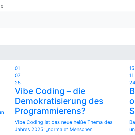
de
01
15
07
11
25
2
Vibe Coding – die
B
Demokratisierung des
o
Programmierens?
S
an
Vibe Coding ist das neue heiße Thema des
Ba
Jahres 2025: „normale“ Menschen
un